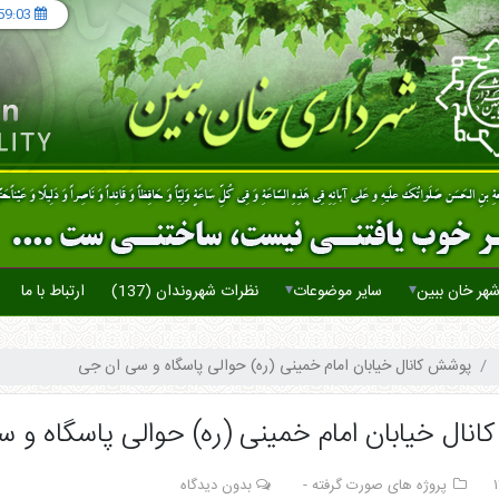
59:04
▾
▾
هر خان ببین
سایر موضوعات
نظرات شهروندان (137)
ارتباط با ما
پوشش کانال خیابان امام خمینی (ره) حوالی پاسگاه و سی ان جی
نال خیابان امام خمینی (ره) حوالی پاسگاه و 
پروژه های صورت گرفته -
بدون دیدگاه