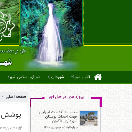
▾
▾
▾
قانون شورا
شهرداری
شورای اسلامی شهر
ش
صفحه اصلی
مجموعه اقدامات اجرایی
پوشش کا
جهت احداث بوستان
شهرداری تاکنون...
چهارشنبه ۰۴ فروردین ۱۴۰۰
۱۸/تیر/۱۳۹۷