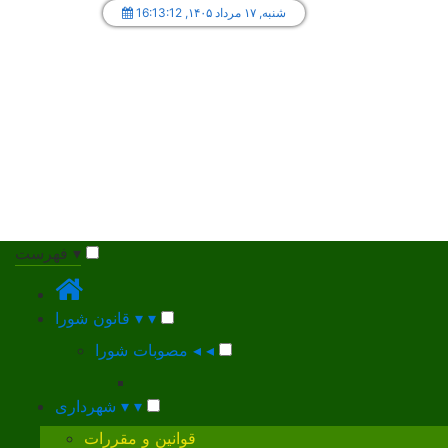
,شنبه, ۱۷ مرداد ۱۴۰۵
16:13:12
▾
فهرست
▾
▾
قانون شورا
◂
◂
مصوبات شورا
▾
▾
شهرداری
قوانین و مقررات